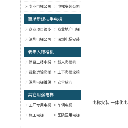
专业电梯公司
电梯安装公司
商场新建扶手电梯
商业项目很多
商业地产电梯
深圳电梯公司
深圳电梯安装
公司
老年人爬楼机
简易上楼电梯
载人爬楼机
载物运输爬楼
上下爬楼轮椅
机
深圳电梯维保
安全放心
公司
其它用途电梯
电梯安装:一体化
工厂专用电梯
车辆电梯
短
施工电梯
医院医用电梯