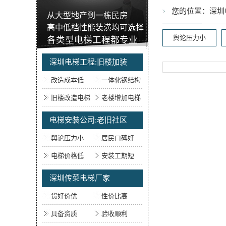
您的位置：
深圳
从大型地产到一栋民房
高中低档性能装潢均可选择
舆论压力小
各类型电梯工程都专业
深圳电梯工程:旧楼加装
改造成本低
一体化钢结构
旧楼改造电梯
老楼增加电梯
电梯安装公司:老旧社区
舆论压力小
居民口碑好
电梯价格低
安装工期短
深圳传菜电梯厂家
货好价优
性价比高
具备资质
验收顺利