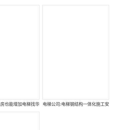
民房也能增加电梯找华
电梯公司:电梯钢结构一体化施工安
商电梯就
全又可靠