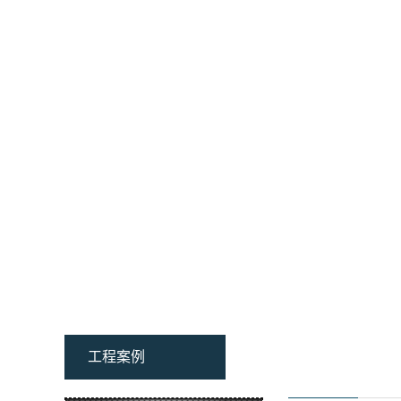
家用电梯
深圳别墅电梯
传菜电梯厂家
商用电梯定制
电梯安装维护保养
资讯文章
关于华商电梯™
工程案例